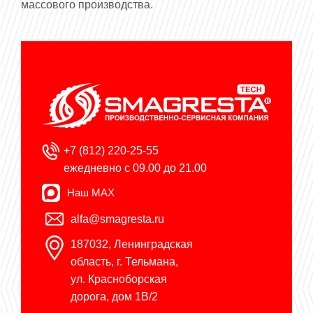
массового производства.
+7 (812) 220-25-55
ежедневно с 09.00 до 21.00
Наш MAX
alfa@smagresta.ru
187032, Ленинградская
область, г. Тельмана,
ул. Красноборская
дорога, дом 1В/2