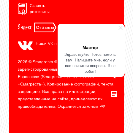
Скачать
реквизиты
Наши VK новости
Мастер
Здравствуйте! Готов помочь
вам. Напишите мне, если у
2026 © Smagresta ® является
вас появятся вопросы. Я не
зарегистрированным товарным знаком в
робот!
Евросоюзе (Smagresta ®) и в РФ (ООО
«Смагреста»). Копирование фотографий, текста
запрещено. Все права на иллюстрации,
представленные на сайте, принадлежат их
правообладателям. Охраняется законом РФ.