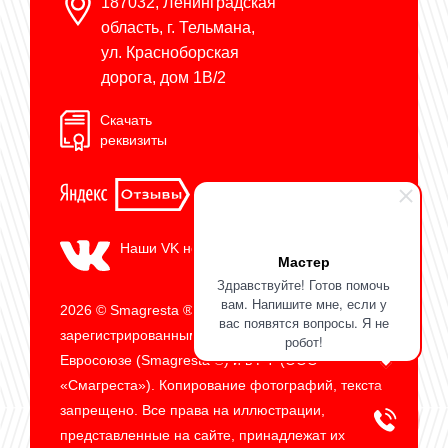
187032, Ленинградская
область, г. Тельмана,
ул. Красноборская
дорога, дом 1В/2
Скачать
реквизиты
Наши VK новости
Мастер
Здравствуйте! Готов помочь
вам. Напишите мне, если у
2026 © Smagresta ® является
вас появятся вопросы. Я не
зарегистрированным товарным знаком в
робот!
Евросоюзе (Smagresta ®) и в РФ (ООО
«Смагреста»). Копирование фотографий, текста
запрещено. Все права на иллюстрации,
представленные на сайте, принадлежат их